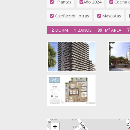
1 Plantas
Año 2024
Cocina 
Calefacción: otras
Mascotas
2
DORM
1
BAÑOS
99
M² AREA
7
+