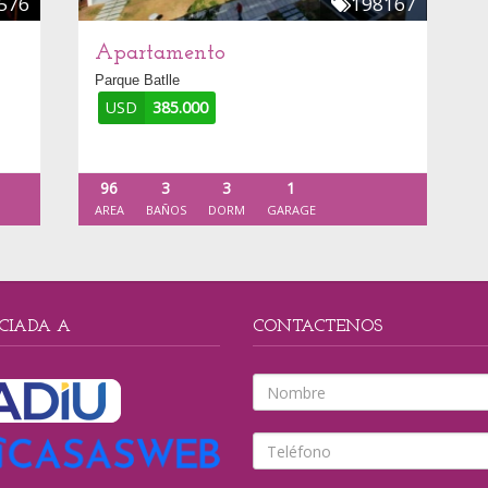
576
198167
Apartamento
Parque Batlle
USD
385.000
96
3
3
1
AREA
BAÑOS
DORM
GARAGE
CIADA A
CONTACTENOS