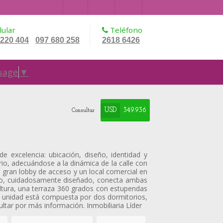
ular
Teléfono
 220 404
097 680 258
2618 6426
-
uage
▼
USD
349.936
Consultar
e excelencia: ubicación, diseño, identidad y
rio, adecuándose a la dinámica de la calle con
 gran lobby de acceso y un local comercial en
cho, cuidadosamente diseñado, conecta ambas
 altura, una terraza 360 grados con estupendas
a unidad está compuesta por dos dormitorios,
ltar por más información. Inmobiliaria Líder