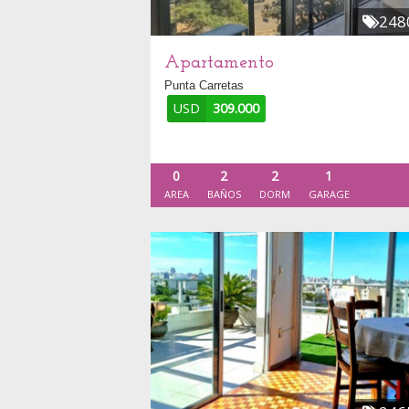
248
Apartamento
Punta Carretas
USD
309.000
0
2
2
1
AREA
BAÑOS
DORM
GARAGE