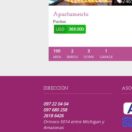
246
Apartamento
Pocitos
USD
369.000
100
2
3
1
AREA
BAÑOS
DORM
GARAGE
DIRECCIÓN
ASO
097 22 04 04
097 680 258
2618 6426
Orinoco 5014 entre Michigan y
Amazonas