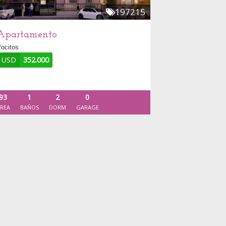
197215
Apartamento
ocitos
USD
352.000
93
1
2
0
REA
BAÑOS
DORM
GARAGE