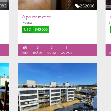
083
252008
Apartamento
Pocitos
P
USD
340.000
65
2
2
1
AREA
BAÑOS
DORM
GARAGE
A