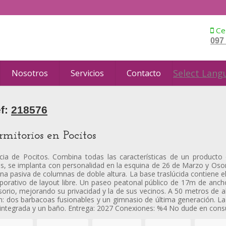
Cel
097
Select Lang
Nosotros
Servicios
Contacto
ef:
218576
itorios en Pocitos
ia de Pocitos. Combina todas las características de un producto d
sos, se implanta con personalidad en la esquina de 26 de Marzo y Oso
a pasiva de columnas de doble altura. La base traslúcida contiene el
rporativo de layout libre. Un paseo peatonal público de 17m de an
 Osorio, mejorando su privacidad y la de sus vecinos. A 50 metros de
um: dos barbacoas fusionables y un gimnasio de última generación. L
a integrada y un baño. Entrega: 2027 Conexiones: %4 No dude en consu