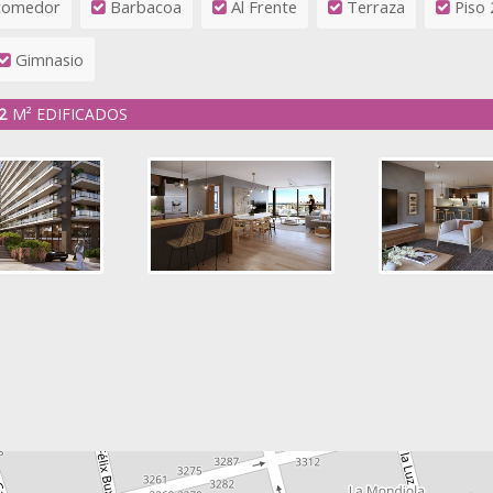
comedor
Barbacoa
Al Frente
Terraza
Piso 
Gimnasio
2
M² EDIFICADOS