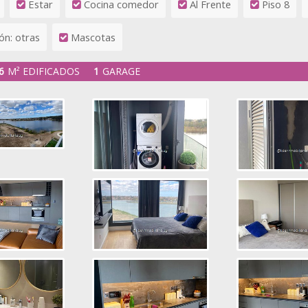
Estar
Cocina comedor
Al Frente
Piso 8
ón: otras
Mascotas
6
M² EDIFICADOS
1
GARAGE