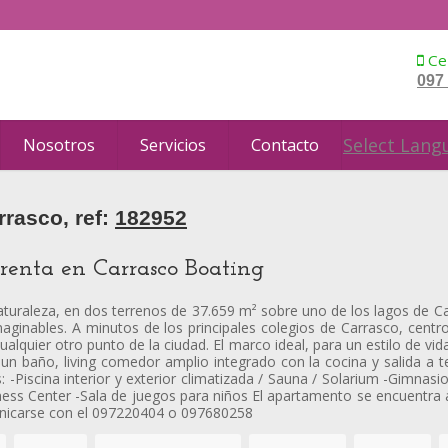
Cel
097
Select Lang
Nosotros
Servicios
Contacto
rasco, ref:
182952
renta en Carrasco Boating
turaleza, en dos terrenos de 37.659 m² sobre uno de los lagos de C
aginables. A minutos de los principales colegios de Carrasco, cent
alquier otro punto de la ciudad. El marco ideal, para un estilo de vida
un baño, living comedor amplio integrado con la cocina y salida a t
s: -Piscina interior y exterior climatizada / Sauna / Solarium -Gimnas
iness Center -Sala de juegos para niños El apartamento se encuentr
unicarse con el 097220404 o 097680258