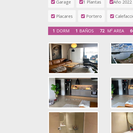
Garage
1 Plantas
Año 2022
Placares
Portero
Calefacci
1
DORM
1
BAÑOS
72
M² AREA
6