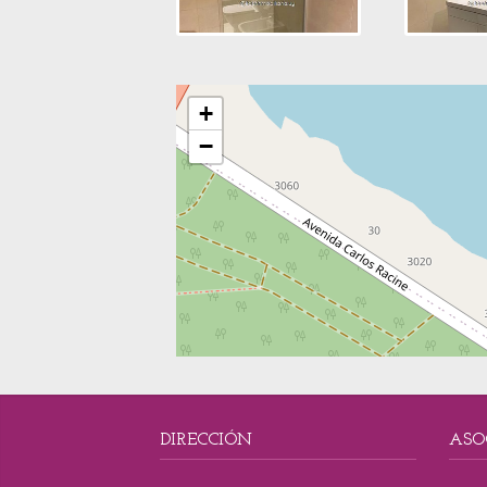
+
−
DIRECCIÓN
ASO