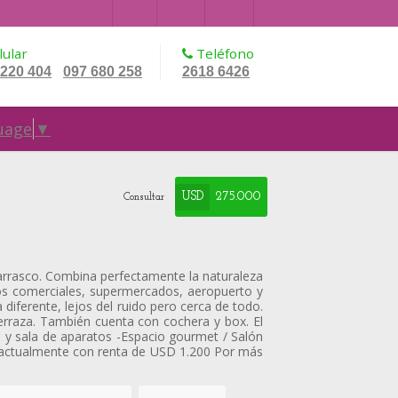
ular
Teléfono
 220 404
097 680 258
2618 6426
-
uage
▼
USD
275.000
Consultar
arrasco. Combina perfectamente la naturaleza
ros comerciales, supermercados, aeropuerto y
 diferente, lejos del ruido pero cerca de todo.
erraza. También cuenta con cochera y box. El
io y sala de aparatos -Espacio gourmet / Salón
a actualmente con renta de USD 1.200 Por más