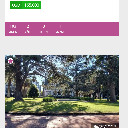
USD
165.000
103
2
3
1
AREA
BAÑOS
DORM
GARAGE
253967