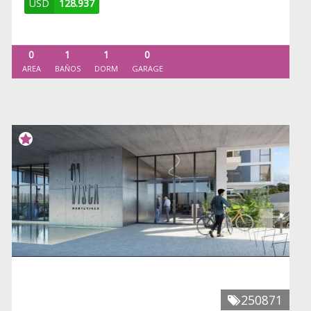
USD
128.937
0
1
1
0
AREA
BAÑOS
DORM
GARAGE
250871