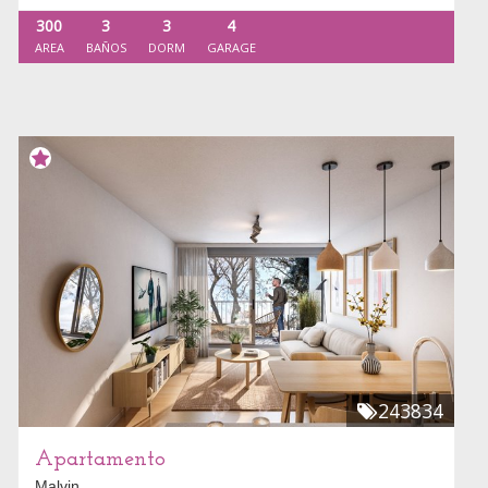
300
3
3
4
AREA
BAÑOS
DORM
GARAGE
243834
Apartamento
Malvin