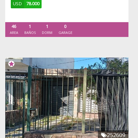
USD
78.000
46
1
1
0
AREA
BAÑOS
DORM
GARAGE
252609