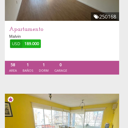
250168
Apartamento
Malvin
USD
189.000
58
1
1
0
AREA
BAÑOS
DORM
GARAGE