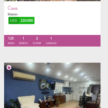
Casa
Malvin
USD
220.000
125
1
2
1
AREA
BAÑOS
DORM
GARAGE