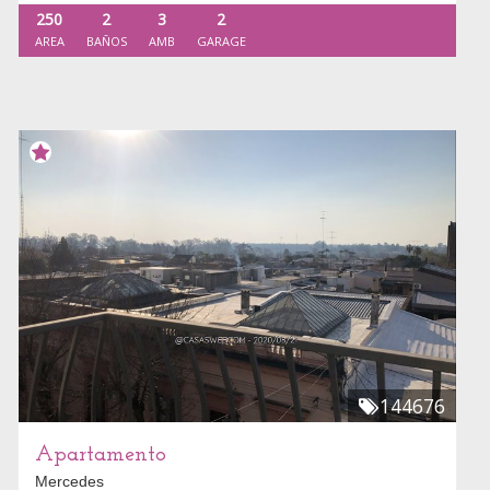
250
2
3
2
AREA
BAÑOS
AMB
GARAGE
144676
Apartamento
Mercedes