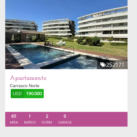
252171
Apartamento
Carrasco Norte
USD
190.000
65
1
2
0
AREA
BAÑOS
DORM
GARAGE