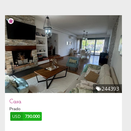
244393
Casa
Prado
USD
730.000