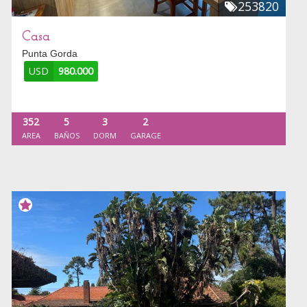
253820
Casa
Punta Gorda
USD
980.000
352
5
3
2
AREA
BAÑOS
DORM
GARAGE