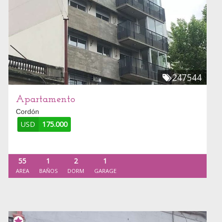
247544
Apartamento
Cordón
USD
175.000
55
1
2
1
AREA
BAÑOS
DORM
GARAGE