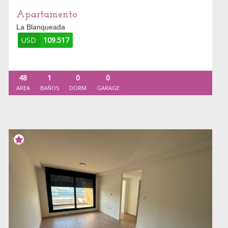
Apartamento
La Blanqueada
USD
109.517
48
1
0
0
AREA
BAÑOS
DORM
GARAGE