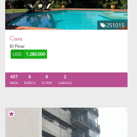
251015
Casa
El Pinar
USD
1.280.000
437
6
6
2
AREA
BAÑOS
DORM
GARAGE