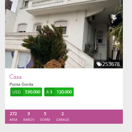
253678
Casa
Punta Gorda
USD
530.000
A $
120.000
272
3
5
2
AREA
BAÑOS
DORM
GARAGE