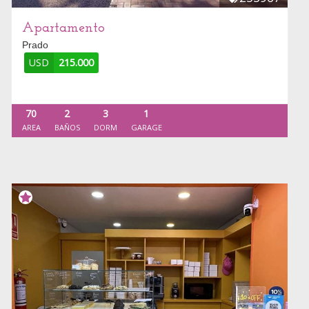
Apartamento
Prado
USD
215.000
70
2
3
1
AREA
BAÑOS
DORM
GARAGE