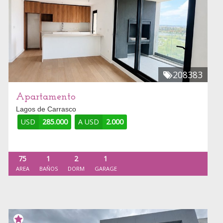
208383
Apartamento
Lagos de Carrasco
USD
285.000
A USD
2.000
75
1
2
1
AREA
BAÑOS
DORM
GARAGE