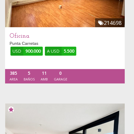
214698
Oficina
Punta Carretas
USD
900.000
A USD
5.500
385
5
11
0
AREA
BAÑOS
AMB
GARAGE