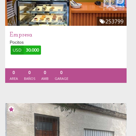
253799
Empresa
Pocitos
USD
30.000
0
0
0
0
AREA
BAÑOS
AMB
GARAGE