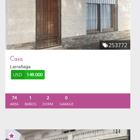
253772
Casa
Larrañaga
USD
149.000
74
1
2
0
AREA
BAÑOS
DORM
GARAGE