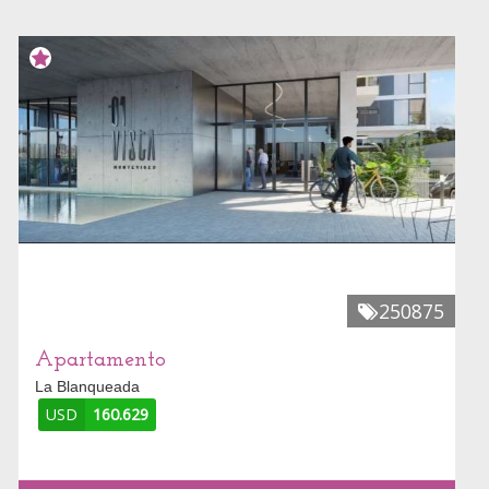
250875
Apartamento
La Blanqueada
USD
160.629