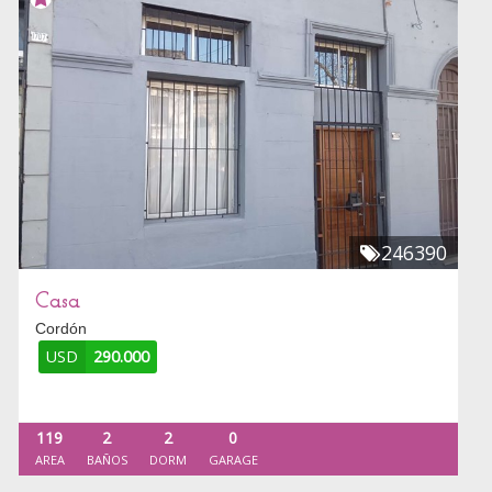
246390
Casa
Cordón
USD
290.000
119
2
2
0
AREA
BAÑOS
DORM
GARAGE