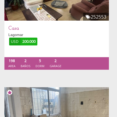
252553
Casa
Lagomar
USD
200.000
198
2
5
2
AREA
BAÑOS
DORM
GARAGE