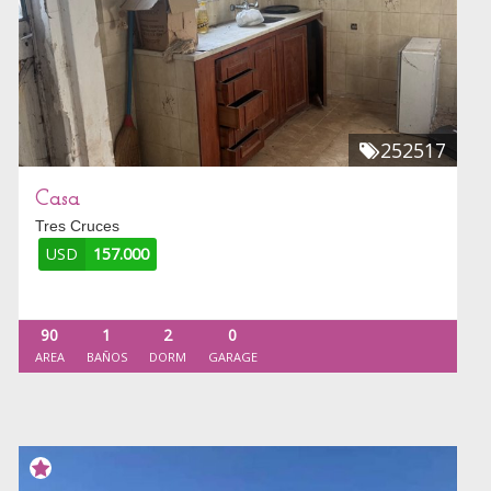
252517
Casa
Tres Cruces
USD
157.000
90
1
2
0
AREA
BAÑOS
DORM
GARAGE