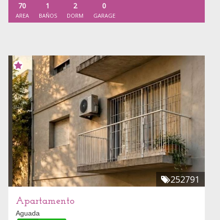
70
1
2
0
AREA
BAÑOS
DORM
GARAGE
252791
Apartamento
Aguada