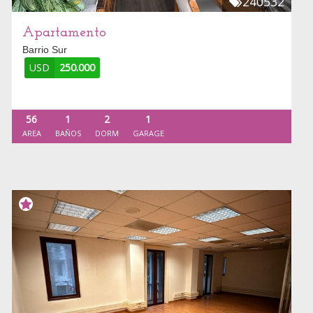
240532
Apartamento
Barrio Sur
USD
250.000
56
1
2
1
AREA
BAÑOS
DORM
GARAGE