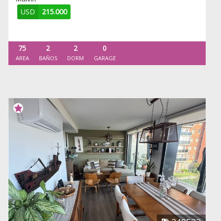
USD
215.000
75
2
2
0
AREA
BAÑOS
DORM
GARAGE