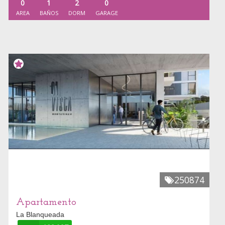
0
1
2
0
AREA
BAÑOS
DORM
GARAGE
250874
Apartamento
La Blanqueada