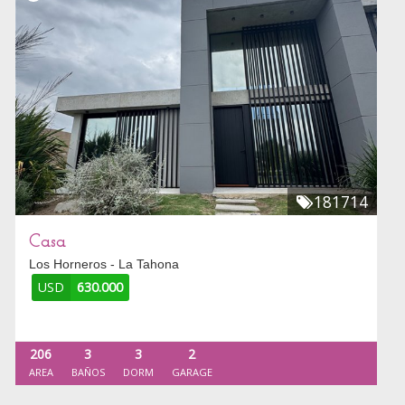
181714
Casa
Los Horneros - La Tahona
USD
630.000
206
3
3
2
AREA
BAÑOS
DORM
GARAGE